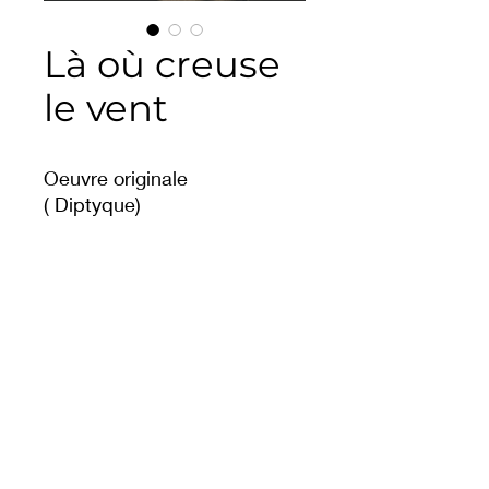
Là où creuse
le vent
Oeuvre originale
( Diptyque)
123 x 64 ( chacun )
Acrylique sur toile de lin
2026
Commande
De Welfes ©2026 - Copyright - Tous droits réservés