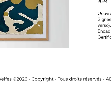
2024
Oeuvr
Signée 
verso).
Encadr
Certifi
lfes ©2026 - Copyright - Tous droits réservés -
A